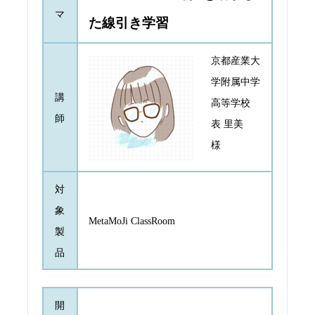
マ
た線引き学習
京都産業大
学附属中学
講
高等学校
師
表 里美
様
対
象
MetaMoJi ClassRoom
製
品
開