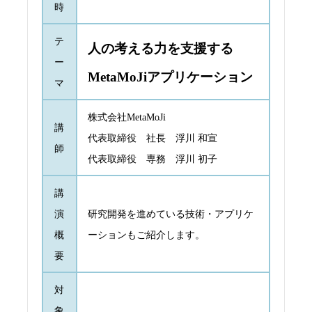
時
テ
人の考える力を支援する
ー
MetaMoJiアプリケーション
マ
株式会社MetaMoJi
講
代表取締役 社長 浮川 和宣
師
代表取締役 専務 浮川 初子
講
演
研究開発を進めている技術・アプリケ
概
ーションもご紹介します。
要
対
象