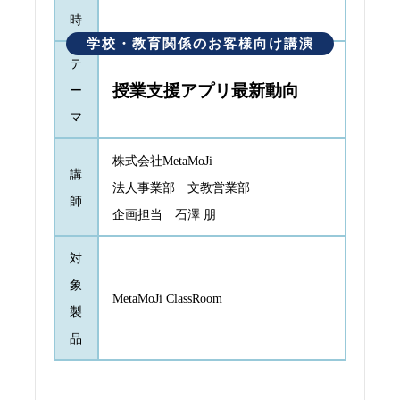
時
学校・教育関係のお客様向け講演
テ
授業支援アプリ最新動向
ー
マ
株式会社MetaMoJi
講
法人事業部 文教営業部
師
企画担当 石澤 朋
対
象
MetaMoJi ClassRoom
製
品