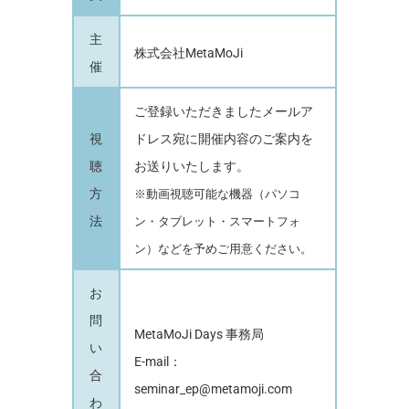
主
株式会社MetaMoJi
催
ご登録いただきましたメールア
視
ドレス宛に開催内容のご案内を
聴
お送りいたします。
方
※動画視聴可能な機器（パソコ
法
ン・タブレット・スマートフォ
ン）などを予めご用意ください。
お
問
MetaMoJi Days 事務局
い
E-mail：
合
seminar_ep@metamoji.com
わ