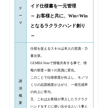
イド仕様書を一元管理
テ
～ お客様と共に、Win=Win
ー
マ
となるラクラクハンド創り
～
仕様を捉えるスキルは本人の意識・力
量次第。
GEMBA Noteで情報共有する事で、情
報の密度＝個々の意識に変化。
このことで仕様密度が向上し、モノづ
講
くりの品質精度が上がり、一発完成率
演
の向上に寄与。
概
又、これはお客様が導入したラクラク
要
ハンドをすぐに使い出せるという事と