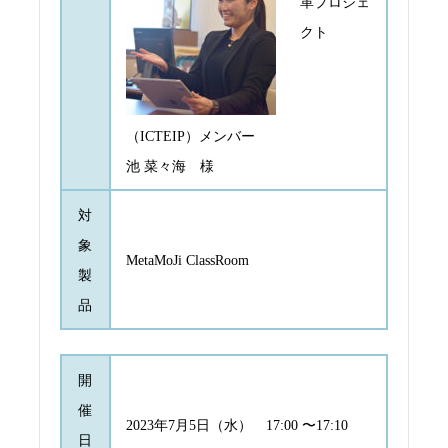
革プロジェ
クト
（ICTEIP）メンバー
池 菜々海 様
対
象
MetaMoJi ClassRoom
製
品
開
催
2023年7月5日（水） 17:00 〜17:10
日