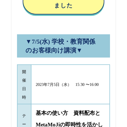
ました
▼7/5(水) 学校・教育関係
のお客様向け講演▼
開
催
2023年7月5日（水） 15:30 〜16:00
日
時
基本の使い方 資料配布と
テ
MetaMoJiの即時性を活かし
ー