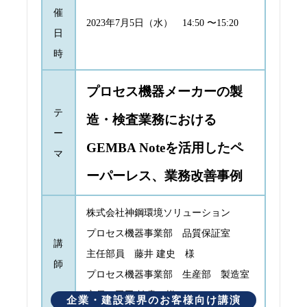
催
2023年7月5日（水） 14:50 〜15:20
日
時
プロセス機器メーカーの製
テ
造・検査業務における
ー
GEMBA Noteを活用したペ
マ
ーパーレス、業務改善事例
株式会社神鋼環境ソリューション
プロセス機器事業部 品質保証室
講
主任部員 藤井 建史 様
師
プロセス機器事業部 生産部 製造室
室員 玉田 祐貴 様
企業・建設業界のお客様向け講演