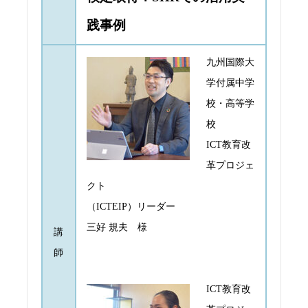
践事例
九州国際大
学付属中学
校・高等学
校
ICT教育改
革プロジェ
クト
（ICTEIP）リーダー
三好 規夫 様
講
師
ICT教育改