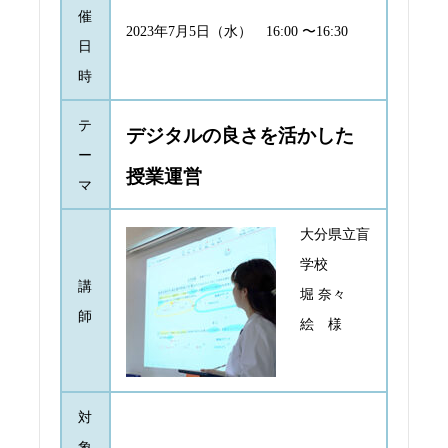
催
2023年7月5日（水） 16:00 〜16:30
日
時
テ
デジタルの良さを活かした
ー
授業運営
マ
大分県立盲
学校
講
堀 奈々
師
絵 様
対
象