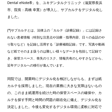
Dental eNote®」を、ユキデンタルクリニック（滋賀県長浜
市、院長：髙橋 幸寛）が導入し、サブカルテをデジタル化し
ました。
(*)サブカルテとは、法律上の「カルテ（診療記録）」には記録さ
れない患者情報（特別な注意点や治療・指導内容、日々の会話のや
り取りなど）を記録し活用する「診療補助記録」です。写真や動画
など紙でそのまま扱うのは難しい様々なデータを包括して記録で
き、保管スペース、喪失のリスク、情報共有のしやすさなどから、
近年デジタルへの移行が進んでいます。
同院では、開業時にデジタル化を検討しながらも、まずは紙
カルテを採用しました。現在の業務に大きな支障はないもの
の、このまま紙運用を続けた時の保管スペースの確保や、カ
ルテを探す手間と時間の問題の顕在化に備え、デジタル化を
決定しました。今後も変化するデジタル環境に柔軟に対応で