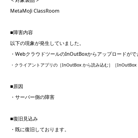
＜対象製品＞
MetaMoJi ClassRoom
■障害内容
以下の現象が発生していました。
・WebクラウドツールのInOutBoxからアップロードが
・クライアントアプリの［InOutBox から読み込む］［InOutB
■原因
・サーバー側の障害
■復旧見込み
・既に復旧しております。