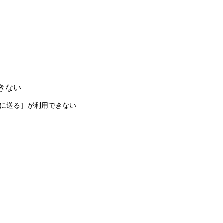
できない
ox に送る］が利用できない