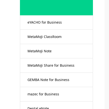
eYACHO for Business
MetaMoJi ClassRoom
MetaMoJi Note
MetaMoJi Share for Business
GEMBA Note for Business
mazec for Business
Dental eNote