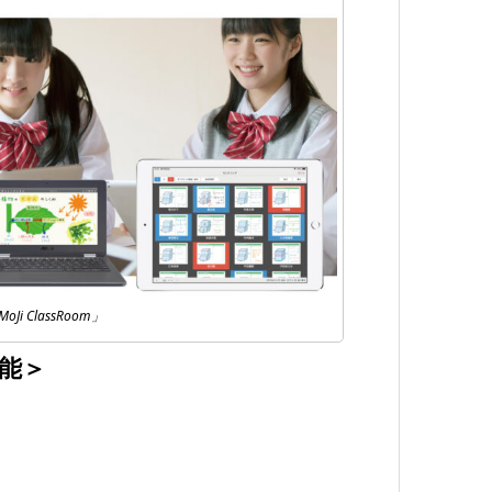
 ClassRoom」
機能＞